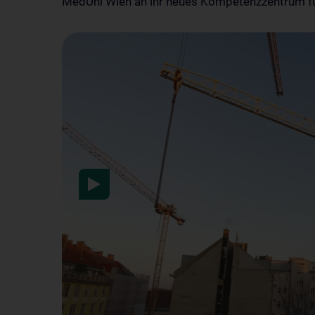
MedUni Wien an ihr neues Kompetenzzentrum fü
After activation, data wil
information here:
Data pr