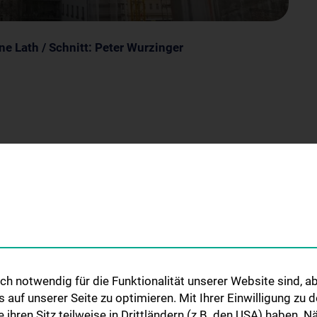
ne Lath / Schnitt: Peter Wurzinger
TS
COMPLETED PROJECTS
Connect
riannengasse
Erweiterung des Anna Spiegel-
Forschungsgebäudes
 - Center for
Himberg Neubau
onal Medicine
Josephinum - Sammlungen der
h notwendig für die Funktionalität unserer Website sind, ab
Medizinischen Universität Wien
ogietransfer
uf unserer Seite zu optimieren. Mit Ihrer Einwilligung zu
ie ihren Sitz teilweise in Drittländern (z.B. den USA) haben.
stitut