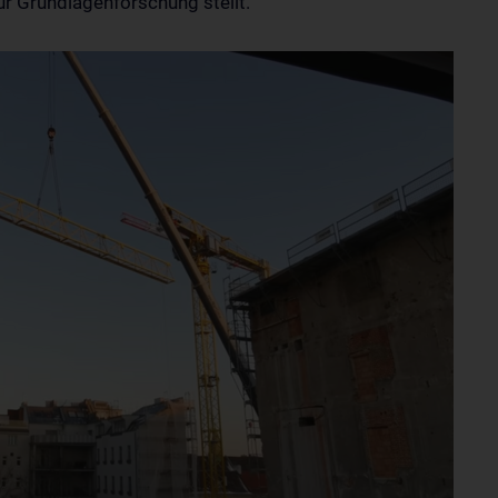
r Grundlagenforschung stellt.
l be sent to YouTube. Further
otection