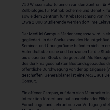
750 Wissenschafter:innen von den Zentren für 
Zellbiologie, für Pathobiochemie und Genetik, 
sowie dem Zentrum für Krebsforschung von ihre
Etwa 2.000 Studierende werden dort ihre Lehrver
Der MedUni Campus Mariannengasse wird in ein
gegliedert. In der Sockelzone des Hauptgebäude
Seminar- und Übungsräume befinden sich im e
Aufenthaltsbereiche und Lernzonen für die Studi
bis siebenten Stock untergebracht. Als Bindegl
des denkmalgeschützten Bestandsgebäudes die
öffentliche Durchwegung von der Spitalgasse (
geschaffen. Generalplaner ist eine ARGE aus De
Consult.
Ein offener Campus, auf dem sich Mitarbeiter:i
Interaktion fördert und auf ausreichender Fläche
Forschungs- und Lehrbetrieb zur Verfügung stell