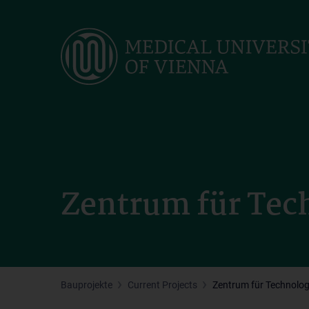
Skip
to
main
content
Zentrum für Tec
Bauprojekte
Current Projects
Zentrum für Technolog