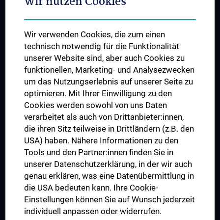
Wir nutzen Cookies
Center for Translational Medicine
Zentrum für Technologietransfer
Wir verwenden Cookies, die zum einen
Ignaz Semmelweis Institut
technisch notwendig für die Funktionalität
unserer Website sind, aber auch Cookies zu
funktionellen, Marketing- und Analysezwecken
ABGESCHLOSSENE PROJEKTE
um das Nutzungserlebnis auf unserer Seite zu
Erweiterung des Anna Spiegel-Forschungsgebäudes
optimieren. Mit Ihrer Einwilligung zu den
Himberg Neubau
Cookies werden sowohl von uns Daten
verarbeitet als auch von Drittanbieter:innen,
Josephinum - Sammlungen der Medizinischen Universität Wien
die ihren Sitz teilweise in Drittländern (z.B. den
USA) haben. Nähere Informationen zu den
STORIES
Tools und den Partner:innen finden Sie in
Wir bauen an der Medizin der Zukunft
unserer Datenschutzerklärung, in der wir auch
genau erklären, was eine Datenübermittlung in
die USA bedeuten kann. Ihre Cookie-
Einstellungen können Sie auf Wunsch jederzeit
Folgen Sie uns auf
individuell anpassen oder widerrufen.