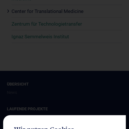
Center for Translational Medicine
Zentrum für Technologietransfer
Ignaz Semmelweis Institut
ÜBERSICHT
News
LAUFENDE PROJEKTE
MedUni Campus Mariannengasse
Eric Kandel Institute - Center for Precision Medicine