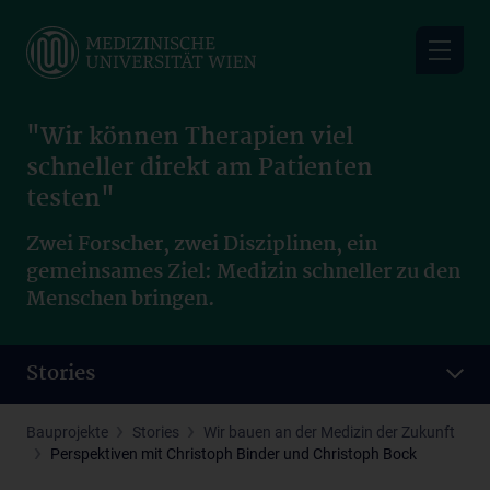
Skip
to
main
content
"Wir können Therapien viel
schneller direkt am Patienten
testen"
Zwei Forscher, zwei Disziplinen, ein
gemeinsames Ziel: Medizin schneller zu den
Menschen bringen.
Stories
Bauprojekte
Stories
Wir bauen an der Medizin der Zukunft
Perspektiven mit Christoph Binder und Christoph Bock