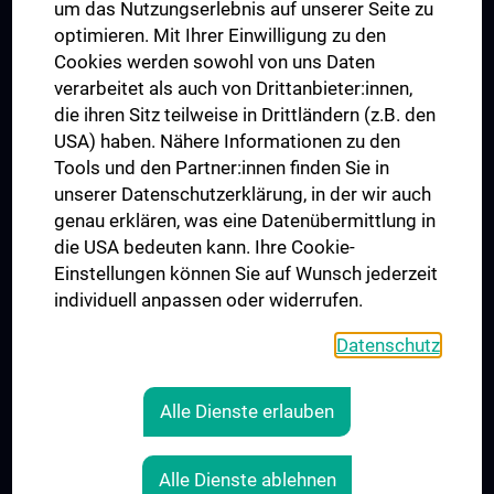
um das Nutzungserlebnis auf unserer Seite zu
Erweiterung des Anna Spiegel-Forschungsgebäudes
optimieren. Mit Ihrer Einwilligung zu den
Himberg Neubau
Cookies werden sowohl von uns Daten
verarbeitet als auch von Drittanbieter:innen,
Josephinum - Sammlungen der Medizinischen Universität Wien
die ihren Sitz teilweise in Drittländern (z.B. den
USA) haben. Nähere Informationen zu den
STORIES
Tools und den Partner:innen finden Sie in
Wir bauen an der Medizin der Zukunft
unserer Datenschutzerklärung, in der wir auch
genau erklären, was eine Datenübermittlung in
die USA bedeuten kann. Ihre Cookie-
Einstellungen können Sie auf Wunsch jederzeit
Folgen Sie uns auf
individuell anpassen oder widerrufen.
Datenschutz
Alle Dienste erlauben
RECHTLICHES
COOKIE-EINSTELLUNGEN
Alle Dienste ablehnen
KONTAKT