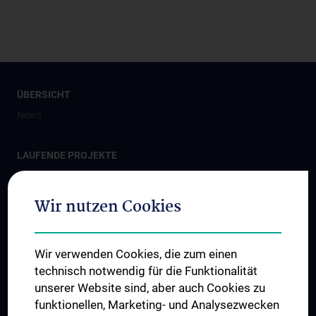
ÜBERSICHT
News
LAUFENDE PROJEKTE
MedUni Campus Mariannengasse
Eric Kandel Institute - Center for Precision Medicine
Wir nutzen Cookies
Center for Translational Medicine
Zentrum für Technologietransfer
Wir verwenden Cookies, die zum einen
Ignaz Semmelweis Institut
technisch notwendig für die Funktionalität
unserer Website sind, aber auch Cookies zu
funktionellen, Marketing- und Analysezwecken
ABGESCHLOSSENE PROJEKTE