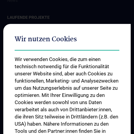
News
LAUFENDE PROJEKTE
MedUni Campus Mariannengasse
Eric Kandel Institute - Center for Precision Medicine
Wir nutzen Cookies
Center for Translational Medicine
Zentrum für Technologietransfer
Wir verwenden Cookies, die zum einen
Ignaz Semmelweis Institut
technisch notwendig für die Funktionalität
unserer Website sind, aber auch Cookies zu
funktionellen, Marketing- und Analysezwecken
ABGESCHLOSSENE PROJEKTE
um das Nutzungserlebnis auf unserer Seite zu
Erweiterung des Anna Spiegel-Forschungsgebäudes
optimieren. Mit Ihrer Einwilligung zu den
Himberg Neubau
Cookies werden sowohl von uns Daten
verarbeitet als auch von Drittanbieter:innen,
Josephinum - Sammlungen der Medizinischen Universität Wien
die ihren Sitz teilweise in Drittländern (z.B. den
USA) haben. Nähere Informationen zu den
STORIES
Tools und den Partner:innen finden Sie in