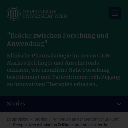
Skip
to
main
content
"Brücke zwischen Forschung und
Anwendung"
Klinische Pharmakologie im neuen CTM:
Markus Zeitlinger und Anselm Jorda
erklären, wie räumliche Nähe Forschung
beschleunigt und Patient:innen früh Zugang
zu innovativen Therapien erhalten.
Stories
Bauprojekte
Stories
Wir bauen an der Medizin der Zukunft
Perspektiven mit Markus Zeitlinger und Anselm Jorda