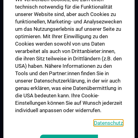
Ignaz Semmelweis Institut
technisch notwendig für die Funktionalität
unserer Website sind, aber auch Cookies zu
funktionellen, Marketing- und Analysezwecken
ABGESCHLOSSENE PROJEKTE
um das Nutzungserlebnis auf unserer Seite zu
Erweiterung des Anna Spiegel-Forschungsgebäudes
optimieren. Mit Ihrer Einwilligung zu den
Himberg Neubau
Cookies werden sowohl von uns Daten
verarbeitet als auch von Drittanbieter:innen,
Josephinum - Sammlungen der Medizinischen Universität Wien
die ihren Sitz teilweise in Drittländern (z.B. den
USA) haben. Nähere Informationen zu den
STORIES
Tools und den Partner:innen finden Sie in
Wir bauen an der Medizin der Zukunft
unserer Datenschutzerklärung, in der wir auch
genau erklären, was eine Datenübermittlung in
die USA bedeuten kann. Ihre Cookie-
Einstellungen können Sie auf Wunsch jederzeit
Folgen Sie uns auf
individuell anpassen oder widerrufen.
Datenschutz