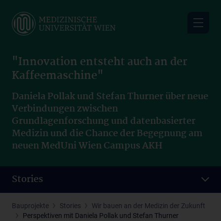
Skip
to
main
content
"Innovation entsteht auch an der
Kaffeemaschine"
Daniela Pollak und Stefan Thurner über neue
Verbindungen zwischen
Grundlagenforschung und datenbasierter
Medizin und die Chance der Begegnung am
neuen MedUni Wien Campus AKH
Stories
Bauprojekte
Stories
Wir bauen an der Medizin der Zukunft
Perspektiven mit Daniela Pollak und Stefan Thurner