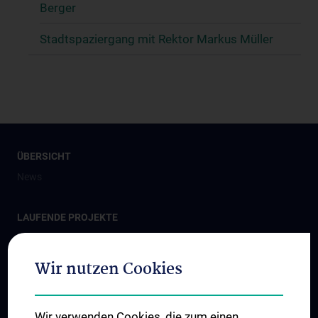
Berger
Stadtspaziergang mit Rektor Markus Müller
ÜBERSICHT
News
LAUFENDE PROJEKTE
MedUni Campus Mariannengasse
Eric Kandel Institute - Center for Precision Medicine
Wir nutzen Cookies
Center for Translational Medicine
Zentrum für Technologietransfer
Wir verwenden Cookies, die zum einen